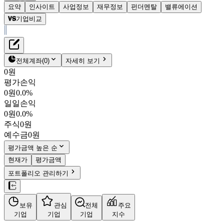
요약
인사이트
사업정보
재무정보
펀더멘탈
밸류에이션
기업비교
재무정보
테이블 복사하기
보잉
펀더멘탈
전체계좌
(
0
)
자세히 보기
밸류에이션
0원
평가손익
$235.10
1.3
%
0원
0.0%
BA
일일손익
NYSE
0원
0.0%
시가총액
$
1,858억 1,599만
주식
0원
PBR
30.09
PER
86.59
예수금
0원
결산월
12
월
평가금액 높은 순
4분기누적
분기
연도
현재가
평가금액
10년
5년
포트폴리오 관리하기
사업정보
보유
관심
전체
주요
더보기
기업
기업
기업
지수