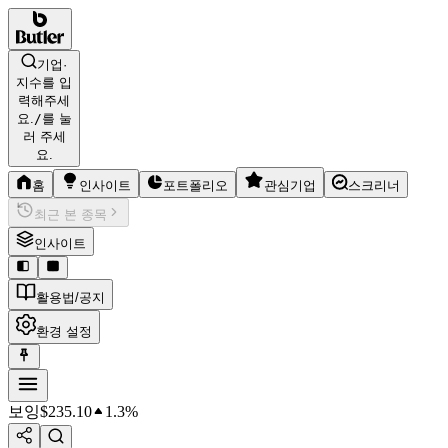
기업·
지수를 입
력해주세
요.
/
를 눌
러 주세
요.
홈
인사이트
포트폴리오
관심기업
스크리너
최근 본 종목
인사이트
활용법/공지
환경 설정
보잉
$
235.10
1.3%