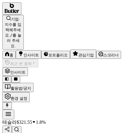
기업·
지수를 입
력해주세
요.
/
를 눌
러 주세
요.
홈
인사이트
포트폴리오
관심기업
스크리너
최근 본 종목
인사이트
활용법/공지
환경 설정
테슬라
$
321.55
1.8%