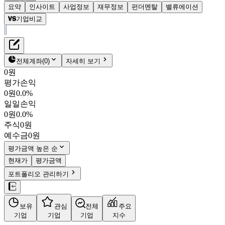
요약
인사이트
사업정보
재무정보
펀더멘탈
밸류에이션
기업비교
재무정보
테이블 복사하기
테슬라
펀더멘탈
전체계좌
(
0
)
자세히 보기
밸류에이션
0원
평가손익
$321.55
1.8
%
0원
0.0%
TSLA
일일손익
NASDAQ
0원
0.0%
시가총액
$
1조 2,699억 7,696만
주식
0원
PBR
14.88
PER
334.35
예수금
0원
결산월
12
월
평가금액 높은 순
4분기누적
분기
연도
현재가
평가금액
10년
5년
포트폴리오 관리하기
사업정보
보유
관심
전체
주요
더보기
기업
기업
기업
지수