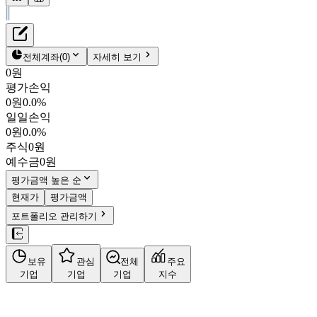
재무정보
테이블 복사하기
NXP 세미콘덕터
펀더멘탈
전체계좌
(
0
)
자세히 보기
밸류에이션
0원
평가손익
$231.15
2.7
%
0원
0.0%
NXPI
일일손익
NASDAQ
0원
0.0%
시가총액
$
582억 8,775만
주식
0원
PBR
5.26
PER
20.28
예수금
0원
결산월
12
월
평가금액 높은 순
사업정보
현재가
평가금액
포트폴리오 관리하기
더보기
보유
관심
전체
주요
기업
기업
기업
지수