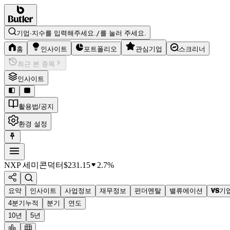
기업·지수를 입력해주세요.
/
를 눌러 주세요.
홈
인사이트
포트폴리오
관심기업
스크리너
최근 본 종목
인사이트
활용법/공지
환경 설정
NXP 세미콘덕터
$
231.15
2.7%
요약
인사이트
사업정보
재무정보
펀더멘탈
밸류에이션
기
4분기누적
분기
연도
10년
5년