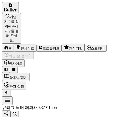
기업·
지수를 입
력해주세
요.
/
를 눌
러 주세
요.
홈
인사이트
포트폴리오
관심기업
스크리너
최근 본 종목
인사이트
활용법/공지
환경 설정
큐리그 닥터 페퍼
$
30.37
1.2%