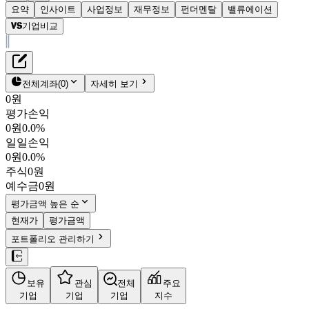
요약
인사이트
사업정보
재무정보
펀더멘탈
밸류에이션
기업비교
재무정보
테이블 복사하기
큐리그 닥터 페퍼
펀더멘탈
전체계좌
(
0
)
자세히 보기
밸류에이션
0원
평가손익
$30.37
1.2
%
0원
0.0%
KDP
일일손익
NASDAQ
0원
0.0%
시가총액
$
413억 2,019만
주식
0원
PBR
1.67
PER
30.69
예수금
0원
결산월
12
월
평가금액 높은 순
4분기누적
분기
연도
현재가
평가금액
10년
5년
포트폴리오 관리하기
사업정보
보유
관심
전체
주요
더보기
기업
기업
기업
지수