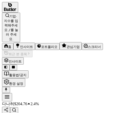
기업·
지수를 입
력해주세
요.
/
를 눌
러 주세
요.
홈
인사이트
포트폴리오
관심기업
스크리너
최근 본 종목
인사이트
활용법/공지
환경 설정
다나허
$
204.76
2.4%