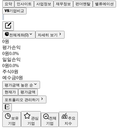
요약
인사이트
사업정보
재무정보
펀더멘탈
밸류에이션
기업비교
재무정보
테이블 복사하기
다나허
펀더멘탈
전체계좌
(
0
)
자세히 보기
밸류에이션
0원
평가손익
$204.76
2.4
%
0원
0.0%
DHR
일일손익
NYSE
0원
0.0%
시가총액
$
1,439억 4,342만
주식
0원
PBR
2.67
PER
35.62
예수금
0원
결산월
12
월
평가금액 높은 순
4분기누적
분기
연도
현재가
평가금액
10년
5년
포트폴리오 관리하기
사업정보
보유
관심
전체
주요
더보기
기업
기업
기업
지수