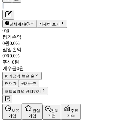
재무정보
테이블 복사하기
어도비
펀더멘탈
전체계좌
(
0
)
자세히 보기
밸류에이션
0원
평가손익
$259.32
0.7
%
0원
0.0%
ADBE
일일손익
NASDAQ
0원
0.0%
시가총액
$
1,030억 7,970만
주식
0원
PBR
8.92
PER
14.73
예수금
0원
결산월
11
월
평가금액 높은 순
사업정보
현재가
평가금액
포트폴리오 관리하기
더보기
보유
관심
전체
주요
기업
기업
기업
지수