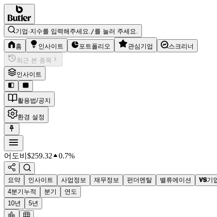
기업·지수를 입력해주세요.
/
를 눌러 주세요.
홈
인사이트
포트폴리오
관심기업
스크리너
최근 본 종목
인사이트
활용법/공지
환경 설정
어도비
$
259.32
0.7%
요약
인사이트
사업정보
재무정보
펀더멘탈
밸류에이션
기
4분기누적
분기
연도
10년
5년