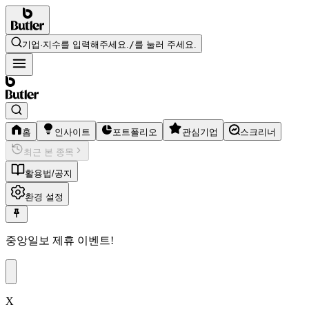
기업·지수를 입력해주세요.
/
를 눌러 주세요.
홈
인사이트
포트폴리오
관심기업
스크리너
최근 본 종목
활용법/공지
환경 설정
중앙일보
제휴 이벤트!
X